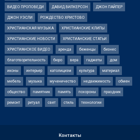
ВИДЕО ПРОПОВЕДИ
ДАВИД ВИЛКЕРСОН
ДЖОН ПАЙПЕР
ДЖОН УЭСЛИ
РОЖДЕСТВО ХРИСТОВО
ХРИСТИАНСКАЯ МУЗЫКА
ХРИСТИАНСКИЕ КЛИПЫ
ХРИСТИАНСКИЕ НОВОСТИ
ХРИСТИАНСКИЕ СТАТЬИ
ХРИСТИАНСКОЕ ВИДЕО
аренда
беженцы
бизнес
благотворительность
бюро
вера
гаджеты
дом
иконы
интерьер
католицизм
культура
материал
мебель
музыка
мученичество
недвижимость
обмен
общество
памятник
память
похороны
праздник
ремонт
ритуал
свет
стиль
технологии
Контакты