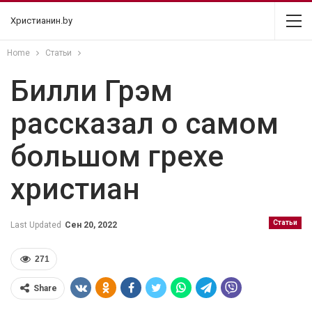
Христианин.by
Home
Статьи
Билли Грэм
рассказал о самом
большом грехе
христиан
Статьи
Last Updated
Сен 20, 2022
271
Share