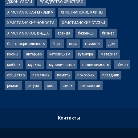
ДЖОН УЭСЛИ
РОЖДЕСТВО ХРИСТОВО
ХРИСТИАНСКАЯ МУЗЫКА
ХРИСТИАНСКИЕ КЛИПЫ
ХРИСТИАНСКИЕ НОВОСТИ
ХРИСТИАНСКИЕ СТАТЬИ
ХРИСТИАНСКОЕ ВИДЕО
аренда
беженцы
бизнес
благотворительность
бюро
вера
гаджеты
дом
иконы
интерьер
католицизм
культура
материал
мебель
музыка
мученичество
недвижимость
обмен
общество
памятник
память
похороны
праздник
ремонт
ритуал
свет
стиль
технологии
Контакты