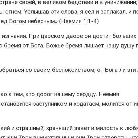
стране своей, в великом бедствии и в уничижении;
 огнем. Услышав эти слова, я сел и заплакал, и п
ред Богом небесным» (Неемия 1:1-4)
 изгнания. При царском дворе он достиг больших
то бремя от Бога. Божье бремя лишает нашу душу п
обраться со своим беспокойством, от Бога ли эти
ко к тем, кто дорог нашему сердцу. Неемия
становится заступником и ходатаем, молится от 
икий и страшный, хранящий завет и милость к лю
т уши Твои внимательны и очи Твои отверсты, ч