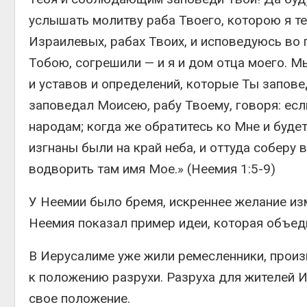
услышать молитву раба Твоего, которою я т
Израилевых, рабах Твоих, и исповедуюсь во
Тобою, согрешили — и я и дом отца моего. М
и уставов и определений, которые Ты запове
заповедал Моисею, рабу Твоему, говоря: есл
народам; когда же обратитесь ко Мне и будет
изгнаны были на край неба, и оттуда соберу 
водворить там имя Мое.» (Неемия 1:5-9)
У Неемии было бремя, искреннее желание изм
Неемия показал пример идеи, которая объед
В Иерусалиме уже жили ремесленники, произв
к положению разрухи. Разруха для жителей 
свое положение.