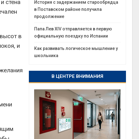
 и стена
История с задержанием старообрядца
в Поставском районе получила
ечален
продолжение
Папа Лев XIV отправляется в первую
 высот в
официальную поездку по Испании
окоя, и
Как развивать логическое мышление у
школьника
 желания
В ЦЕНТРЕ ВНИМАНИЯ
имени
бящим
тобы