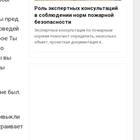
Роль экспертных консультаций
в соблюдении норм пожарной
мы пред
безопасности
поведей
Экспертные консультации по пожарным
нормам помогают определить, насколько
рое Ты
объект, проектная документация и…
по
ы вы
бы
не был.
ривыкли
траивает