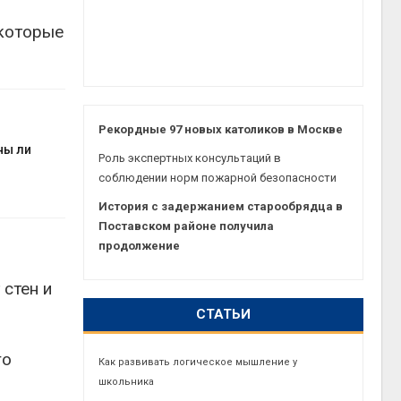
 которые
Рекордные 97 новых католиков в Москве
ны ли
Роль экспертных консультаций в
соблюдении норм пожарной безопасности
История с задержанием старообрядца в
Поставском районе получила
продолжение
стен и
СТАТЬИ
го
Как развивать логическое мышление у
школьника