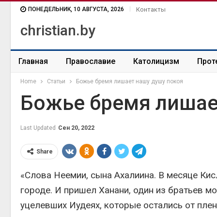
ПОНЕДЕЛЬНИК, 10 АВГУСТА, 2026
Контакты
christian.by
Главная
Православие
Католицизм
Прот
Home
Статьи
Божье бремя лишает нашу душу покоя
Божье бремя лишае
Last Updated
Сен 20, 2022
Share
«Слова Неемии, сына Ахалиина. В месяце Кисл
городе. И пришел Ханани, один из братьев мо
уцелевших Иудеях, которые остались от плена