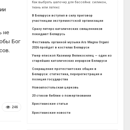
Как выбрать шапочку для бассейна: силикон,
ткань или латекс
вии
В Беларуси вступил в силу приговор
участницам экстремистской организации
Сразу пятеро католических священников
ь не
покидают Беларусь
тобы Бог
Фестиваль органной музыки Ars Magna Organi
2026 пройдет в костелах Беларуси
сов.
Умер епископ Казимир Великоселец — один из
старейших католических иерархов Беларуси
Сокращение протестантских общин в
Беларуси: статистика, перерегистрация и
позиция государства
Новоапостольская церковь
20 стихов библии о пожертвовании
Христианские статьи
246
Христианские новости