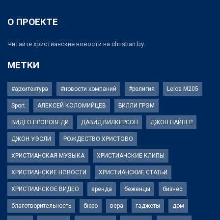
О ПРОЕКТЕ
Читайте христианские новости на christian.by.
МЕТКИ
#архитектура
#новости компаний
#религия
Leica M205
Sport
АЛЕКСЕЙ КОЛОМИЙЦЕВ
БИЛЛИ ГРЭМ
ВИДЕО ПРОПОВЕДИ
ДАВИД ВИЛКЕРСОН
ДЖОН ПАЙПЕР
ДЖОН УЭСЛИ
РОЖДЕСТВО ХРИСТОВО
ХРИСТИАНСКАЯ МУЗЫКА
ХРИСТИАНСКИЕ КЛИПЫ
ХРИСТИАНСКИЕ НОВОСТИ
ХРИСТИАНСКИЕ СТАТЬИ
ХРИСТИАНСКОЕ ВИДЕО
аренда
беженцы
бизнес
благотворительность
бюро
вера
гаджеты
дом