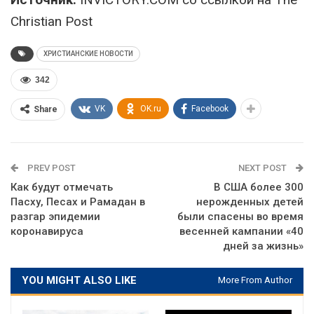
Christian Post
ХРИСТИАНСКИЕ НОВОСТИ
342
VK
OK.ru
Facebook
Share
PREV POST
NEXT POST
Как будут отмечать
В США более 300
Пасху, Песах и Рамадан в
нерожденных детей
разгар эпидемии
были спасены во время
коронавируса
весенней кампании «40
дней за жизнь»
YOU MIGHT ALSO LIKE
More From Author