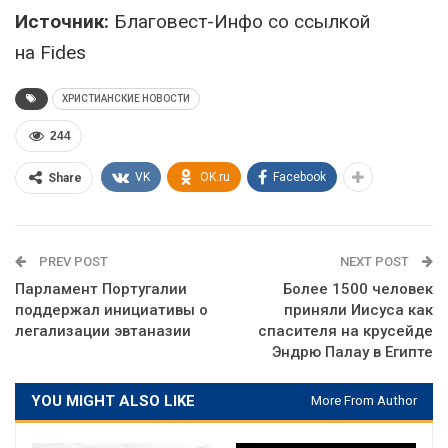
Источник:
Благовест-Инфо со ссылкой
на Fides
ХРИСТИАНСКИЕ НОВОСТИ
244
VK
OK.ru
Facebook
Share
PREV POST
NEXT POST
Парламент Португалии
Более 1500 человек
поддержал инициативы о
приняли Иисуса как
легализации эвтаназии
спасителя на крусейде
Эндрю Палау в Египте
YOU MIGHT ALSO LIKE
More From Author