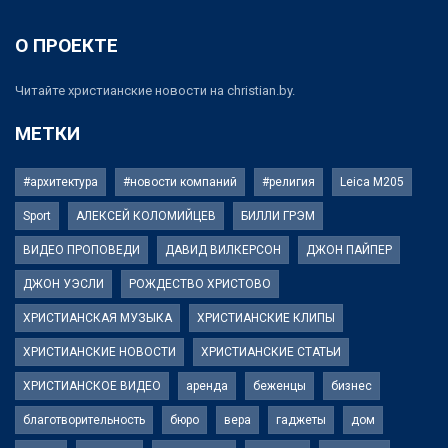
О ПРОЕКТЕ
Читайте христианские новости на christian.by.
МЕТКИ
#архитектура
#новости компаний
#религия
Leica M205
Sport
АЛЕКСЕЙ КОЛОМИЙЦЕВ
БИЛЛИ ГРЭМ
ВИДЕО ПРОПОВЕДИ
ДАВИД ВИЛКЕРСОН
ДЖОН ПАЙПЕР
ДЖОН УЭСЛИ
РОЖДЕСТВО ХРИСТОВО
ХРИСТИАНСКАЯ МУЗЫКА
ХРИСТИАНСКИЕ КЛИПЫ
ХРИСТИАНСКИЕ НОВОСТИ
ХРИСТИАНСКИЕ СТАТЬИ
ХРИСТИАНСКОЕ ВИДЕО
аренда
беженцы
бизнес
благотворительность
бюро
вера
гаджеты
дом