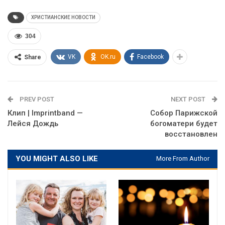
ХРИСТИАНСКИЕ НОВОСТИ
304
VK
OK.ru
Facebook
Share
PREV POST
NEXT POST
Клип | Imprintband —
Собор Парижской
Лейся Дождь
богоматери будет
восстановлен
YOU MIGHT ALSO LIKE
More From Author