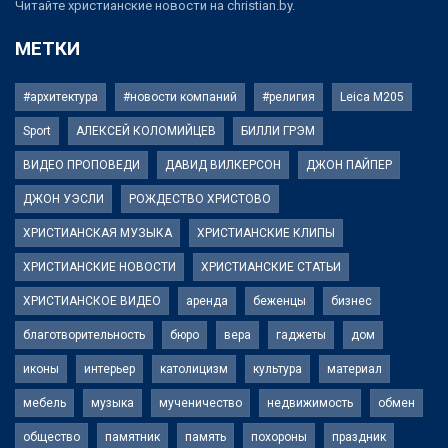
Читайте христианские новости на christian.by.
МЕТКИ
#архитектура
#новости компаний
#религия
Leica M205
Sport
АЛЕКСЕЙ КОЛОМИЙЦЕВ
БИЛЛИ ГРЭМ
ВИДЕО ПРОПОВЕДИ
ДАВИД ВИЛКЕРСОН
ДЖОН ПАЙПЕР
ДЖОН УЭСЛИ
РОЖДЕСТВО ХРИСТОВО
ХРИСТИАНСКАЯ МУЗЫКА
ХРИСТИАНСКИЕ КЛИПЫ
ХРИСТИАНСКИЕ НОВОСТИ
ХРИСТИАНСКИЕ СТАТЬИ
ХРИСТИАНСКОЕ ВИДЕО
аренда
беженцы
бизнес
благотворительность
бюро
вера
гаджеты
дом
иконы
интерьер
католицизм
культура
материал
мебель
музыка
мученичество
недвижимость
обмен
общество
памятник
память
похороны
праздник