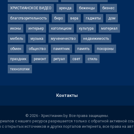
ХРИСТИАНСКОЕ ВИДЕО
аренда
беженцы
бизнес
благотворительность
бюро
вера
гаджеты
дом
иконы
интерьер
католицизм
культура
материал
мебель
музыка
мученичество
недвижимость
обмен
общество
памятник
память
похороны
праздник
ремонт
ритуал
свет
стиль
технологии
Контакты
© 2026 - Христианин.by. Все права защищены.
иалов с нашего ресурса разрешается только с обратной активной ссы
 с открытых источников и других порталов интернета, все права на а