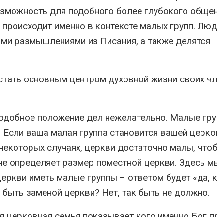
зможность для подобного более глубокого общен
 происходит именно в контексте малых групп. Лю
ими размышлениями из Писания, а также делятся
о стать основным центром духовной жизни своих чл
 подобное положение дел нежелательно. Малые гру
 Если ваша малая группа становится вашей церко
в некоторых случаях, церкви достаточно малы, что
не определяет размер поместной церкви. Здесь м
еркви иметь малые группы – ответом будет «да, к
 быть заменой церкви? Нет, так быть не должно.
ся церковная семья показывает кого именно Бог 