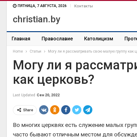
ПЯТНИЦА, 7 АВГУСТА, 2026
Контакты
christian.by
Главная
Православие
Католицизм
Прот
Home
Статьи
Могу ли я рассматривать свою малую группу как ц
Могу ли я рассматр
как церковь?
Last Updated
Сен 20, 2022
Share
Во многих церквях есть служение малых груп
часто бывают отличным местом для обсужде