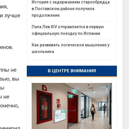
История с задержанием старообрядца
ия,
в Поставском районе получила
ди лучше
продолжение
Папа Лев XIV отправляется в первую
официальную поездку по Испании
Как развивать логическое мышление у
енов.
школьника
ппы не
В ЦЕНТРЕ ВНИМАНИЯ
вью, вы
бы
ы не
онечно,
примирил