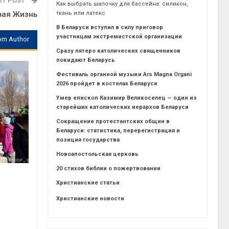
XT POST
Как выбрать шапочку для бассейна: силикон,
вая Жизнь
ткань или латекс
В Беларуси вступил в силу приговор
участницам экстремистской организации
om Author
Сразу пятеро католических священников
покидают Беларусь
Фестиваль органной музыки Ars Magna Organi
2026 пройдет в костелах Беларуси
Умер епископ Казимир Великоселец — один из
старейших католических иерархов Беларуси
Сокращение протестантских общин в
Беларуси: статистика, перерегистрация и
позиция государства
Новоапостольская церковь
20 стихов библии о пожертвовании
Христианские статьи
Христианские новости