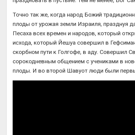
праздновать в пустыне. Тем не менее, Бог С
Точно так же, когда народ Божий традицион
плоды от урожая земли Израиля, празднуя 
Песаха всех времен и народов, который откр
исхода, который Йешуа совершил в Гефсиманс
скорбном пути к Голгофе, в аду. Совершил 
сорокодневным общением с учениками в ново
плоды. И во второй Шавуот люди были перв