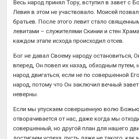
Весь народ принял Тору, вступил в завет с Б
Левия в этом не участвовало. Моисей позвал
братьев. После этого левит стало священным
левитами – служителями Скинии и стен Храма
каждом этапе исхода происходил отсев.
Бог не давал Своему народу остановиться, Он
вперед, Он повел их назад, обходным путем, 
народ двигаться, если не по совершенной Ег
народ, потому что Он заключил вечный завет 
неверны.
Если мы упускаем совершенную волю Божью, э
отворачивается от нас, даже когда мы отходи
совершенный, но другой план для нашего дви
достигаем успеха, пусть даже не такого, как