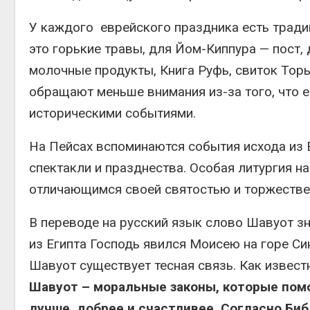
У каждого еврейского праздника есть традиц
это горькие травы, для Йом-Киппура — пост,
молочные продукты, Книга Руфь, свиток Тор
обращают меньше внимания из-за того, что е
историческими событиями.
На Пейсах вспоминаются события исхода из Е
спектакли и празднества. Особая литургия н
отличающимся своей святостью и торжествен
В переводе на русский язык слово Шавуот зн
из Египта Господь явился Моисею на горе Си
Шавуот существует тесная связь. Как извест
Шавуот – моральные законы, которые помо
лучше, добрее и счастливее. Согласно Би