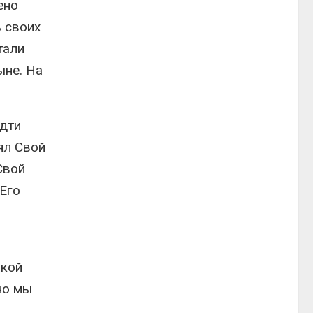
ено
ь своих
тали
ыне. На
идти
ял Свой
Свой
 Его
акой
но мы