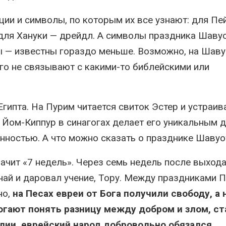
ии и символы, по которым их все узнают: для Пе
 для Хануки — дрейдл. А символы праздника Шаву
ы — известны гораздо меньше. Возможно, на Шаву
го не связывают с какими-то библейскими или
гипта. На Пурим читается свиток Эстер и устраи
а Йом-Киппур в синагогах делает его уникальным д
ностью. А что можно сказать о празднике Шавуо
ачит «7 недель». Через семь недель после выход
най и даровал учение, Тору. Между праздниками П
но,
на Песах евреи от Бога получили свободу, а 
гают понять разницу между добром и злом, ст
блии, еврейский народ добровольно обязался