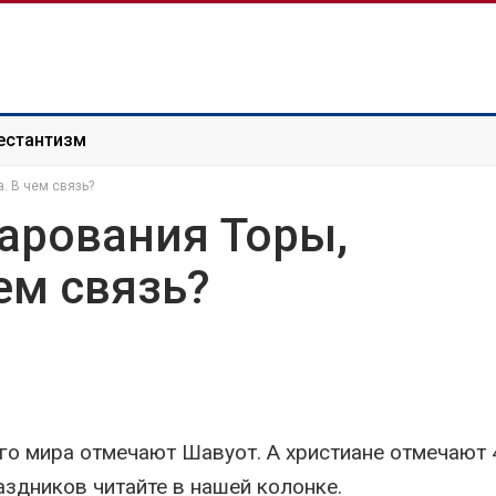
естантизм
. В чем связь?
арования Торы,
ем связь?
сего мира отмечают Шавуот. А христиане отмечают
аздников читайте в нашей колонке.