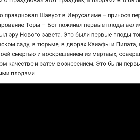
ам отпраздновал этот праздник, и плодами его был
но праздновал Шавуот в Иерусалиме – принося п
дарование Торы – Бог пожинал первые плоды вел
ыл эру Нового завета. Это были первые плоды то
ком саду, в тюрьме, в дворах Каиафы и Пилата, 
Своей смертью и воскрешением из мертвых, совер
м качестве и затем вознесением. Это были перв
ыми плодами.