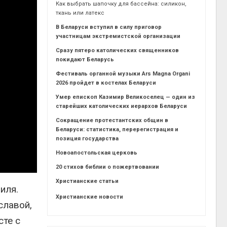
Как выбрать шапочку для бассейна: силикон,
ткань или латекс
В Беларуси вступил в силу приговор
участницам экстремистской организации
Сразу пятеро католических священников
покидают Беларусь
Фестиваль органной музыки Ars Magna Organi
2026 пройдет в костелах Беларуси
Умер епископ Казимир Великоселец — один из
старейших католических иерархов Беларуси
Сокращение протестантских общин в
Беларуси: статистика, перерегистрация и
позиция государства
Новоапостольская церковь
20 стихов библии о пожертвовании
Христианские статьи
иля.
Христианские новости
славой,
сте с