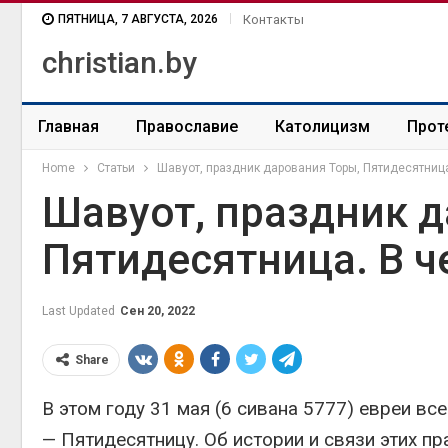
ПЯТНИЦА, 7 АВГУСТА, 2026
Контакты
christian.by
Главная
Православие
Католицизм
Прот
Home
Статьи
Шавуот, праздник дарования Торы, Пятидесятница
Шавуот, праздник д
Пятидесятница. В ч
Last Updated
Сен 20, 2022
Share
В этом году 31 мая (6 сивана 5777) евреи в
— Пятидесятницу. Об истории и связи этих пр