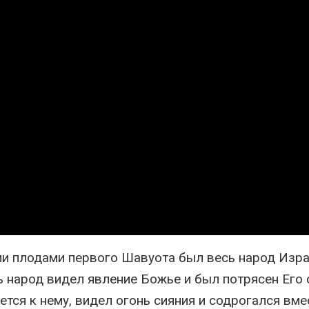
ыми плодами первого Шавуота был весь народ Изра
ь народ видел явление Божье и был потрясен Его 
тся к нему, видел огонь сияния и содрогался вме