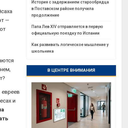
История с задержанием старообрядца
в Поставском районе получила
йсаха
продолжение
от —
Папа Лев XIV отправляется в первую
от
официальную поездку по Испании
Как развивать логическое мышление у
школьника
ваются
нем,
В ЦЕНТРЕ ВНИМАНИЯ
т?
а евреев
есах и
на
ать