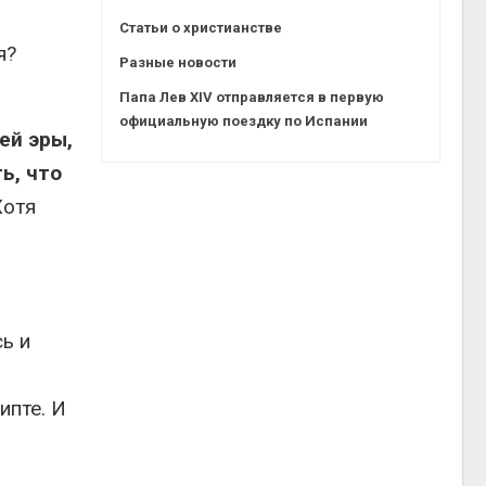
Статьи о христианстве
я?
Разные новости
Папа Лев XIV отправляется в первую
официальную поездку по Испании
ей эры,
ь, что
Хотя
ь и
ипте. И