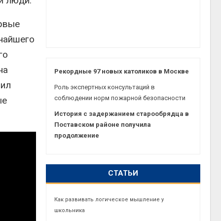
и люди.
ервые
ичайшего
го
на
Рекордные 97 новых католиков в Москве
шил
Роль экспертных консультаций в
соблюдении норм пожарной безопасности
ые
История с задержанием старообрядца в
Поставском районе получила
продолжение
СТАТЬИ
Как развивать логическое мышление у
школьника