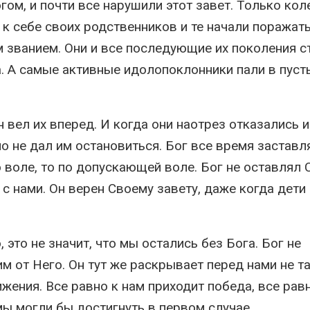
огом, и почти все нарушили этот завет. Только кол
 к себе своих родственников и те начали поражат
 званием. Они и все последующие их поколения с
. А самые активные идолопоклонники пали в пуст
 вел их вперед. И когда они наотрез отказались 
но не дал им остановиться. Бог все время заставл
о воле, то по допускающей воле. Бог не оставлял 
с нами. Он верен Своему завету, даже когда дети
то не значит, что мы остались без Бога. Бог не
м от Него. Он тут же раскрывает перед нами не т
жения. Все равно к нам приходит победа, все рав
 мы могли бы достигнуть в первом случае.