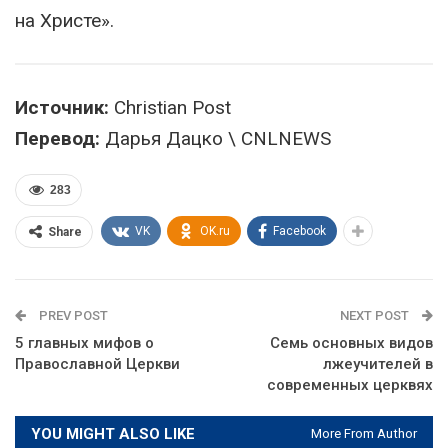
на Христе».
Источник:
Christian Post
Перевод:
Дарья Дацко \ CNLNEWS
283
VK
OK.ru
Facebook
Share
PREV POST
NEXT POST
5 главных мифов о
Семь основных видов
Православной Церкви
лжеучителей в
современных церквях
YOU MIGHT ALSO LIKE
More From Author