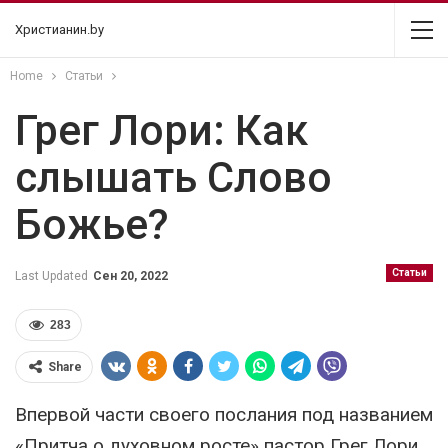
Христианин.by
Home
Статьи
Грег Лори: Как
слышать Слово
Божье?
Статьи
Last Updated
Сен 20, 2022
283
Share
Впервой части своего послания под названием
«Притча о духовном росте» пастор Грег Лори