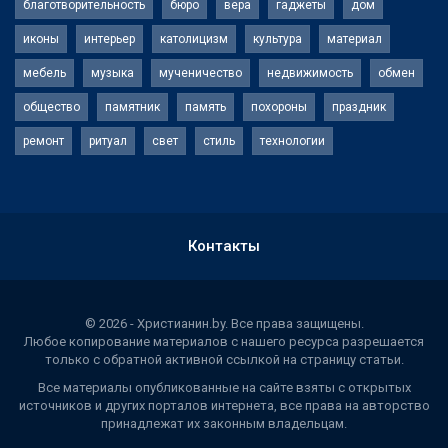
благотворительность
бюро
вера
гаджеты
дом
иконы
интерьер
католицизм
культура
материал
мебель
музыка
мученичество
недвижимость
обмен
общество
памятник
память
похороны
праздник
ремонт
ритуал
свет
стиль
технологии
Контакты
© 2026 - Христианин.by. Все права защищены.
Любое копирование материалов с нашего ресурса разрешается
только с обратной активной ссылкой на страницу статьи.
Все материалы опубликованные на сайте взяты с открытых
источников и других порталов интернета, все права на авторство
принадлежат их законным владельцам.