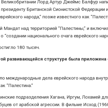
л Великобритании Лорд Артур Джеймс Балфур нап
президенту Британской Сионистской Федерации 
врейского народа,” позже известного как “Палест
й Мандат над территорией “Палестины,” и включи
 “создании национального очага еврейского наро
остигло 180 тысяч.
этой развивающейся структуре была приложена 
ло международные дела еврейского народа внутр
ак “Палестина.”
инские подразделения Хагана, Иргум, Лохамей дл
уцев от арабской агрессии. В фильме Исход (196