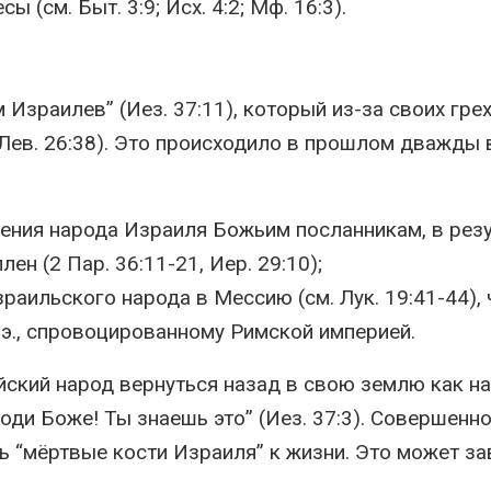
 (см. Быт. 3:9; Исх. 4:2; Мф. 16:3).
м Израилев” (Иез. 37:11), который из-за своих гре
; Лев. 26:38). Это происходило в прошлом дважды 
ения народа Израиля Божьим посланникам, в рез
лен (2 Пар. 36:11-21, Иер. 29:10);
раильского народа в Мессию (см. Лук. 19:41-44), 
.э., спровоцированному Римской империей.
йский народ вернуться назад в свою землю как н
оди Боже! Ты знаешь это” (Иез. 37:3). Совершенно
ь “мёртвые кости Израиля” к жизни. Это может за