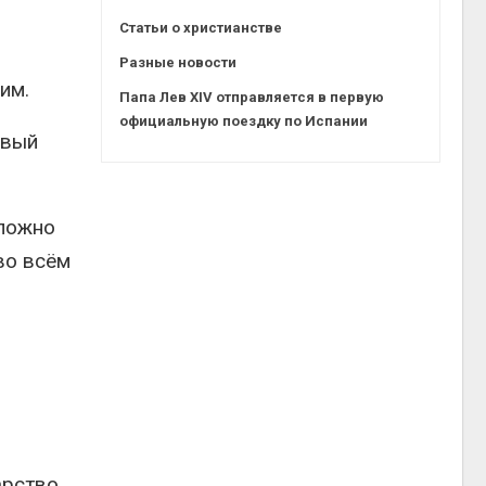
Статьи о христианстве
Разные новости
им.
Папа Лев XIV отправляется в первую
официальную поездку по Испании
рвый
 ложно
во всём
арство.