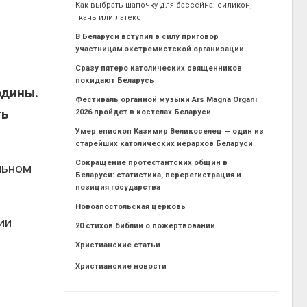
Как выбрать шапочку для бассейна: силикон,
ткань или латекс
В Беларуси вступил в силу приговор
участницам экстремистской организации
Сразу пятеро католических священников
покидают Беларусь
одины.
Фестиваль органной музыки Ars Magna Organi
ть
2026 пройдет в костелах Беларуси
Умер епископ Казимир Великоселец — один из
старейших католических иерархов Беларуси
Сокращение протестантских общин в
льном
Беларуси: статистика, перерегистрация и
позиция государства
Новоапостольская церковь
ии
20 стихов библии о пожертвовании
Христианские статьи
Христианские новости