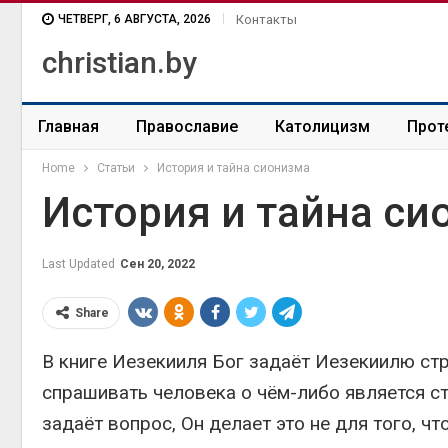
ЧЕТВЕРГ, 6 АВГУСТА, 2026
Контакты
christian.by
Главная
Православие
Католицизм
Прот
Home
Статьи
История и тайна сионизма
История и тайна си
Last Updated
Сен 20, 2022
Share
В книге Иезекииля Бог задаёт Иезекиилю стр
спрашивать человека о чём-либо является ст
задаёт вопрос, Он делает это не для того, ч