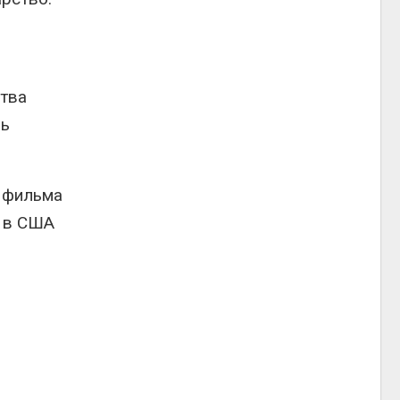
ства
рь
х фильма
е в США