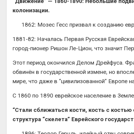
“Движение” — 1860-1890: Небольшие подв
колонизации.
1862: Мозес Гесс призвал к созданию евр
1881-82: Началась Первая Русская Еврейская
город-пионер Ришон Ле-Цион, что значит Пер
Этот период окончился Делом Дрейфуса. Фр
обвинён в государственной измене, но впос
мире, что даже в “цивилизованной” Европе н
С 1860 по 1890 еврейское население в Земле
“Cтали сближаться кости, кость с костью
структура “скелета” Еврейского государст
1896: Теодор Герцль, идейный отец совре