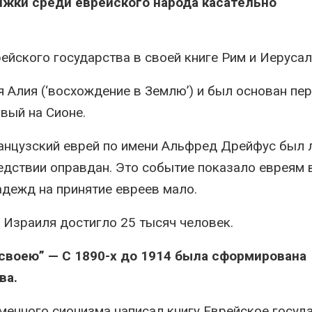
ижки среди еврейского народа касательно
ейского государства в своей книге Рим и Иерусал
 Алия (‘восхождение в Землю’) и был основан пе
вый на Сионе.
анцузский еврей по имени Альфред Дрейфус был
ледствии оправдан. Это событие показало евреям 
адежд на принятие евреев мало.
 Израиля достигло 25 тысяч человек.
 своею” — С 1890-х до 1914 была сформирована
ва.
менного сионизма написал книгу Еврейское госуд