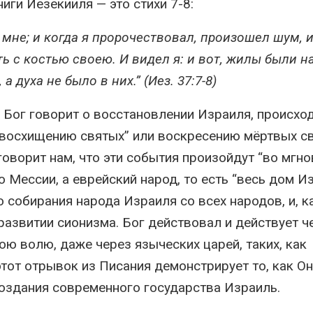
иги Иезекииля — это стихи 7-8:
 мне; и когда я пророчествовал, произошел шум, и
ь с костью своею. И видел я: и вот, жилы были на
 духа не было в них.” (Иез. 37:7-8)
то Бог говорит о восстановлении Израиля, происх
 “восхищению святых” или воскресению мёртвых св
 говорит нам, что эти события произойдут “во мгн
ело Мессии, а еврейский народ, то есть “весь дом И
о собирания народа Израиля со всех народов, и, к
азвитии сионизма. Бог действовал и действует ч
ою волю, даже через языческих царей, таких, как
 этот отрывок из Писания демонстрирует то, как Он
создания современного государства Израиль.