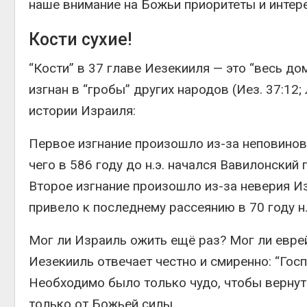
наше внимание на Божьи приоритеты и интересы
Кости сухие!
“Кости” в 37 главе Иезекииля — это “весь до
изгнан в “гробы” других народов (Иез. 37:12
истории Израиля:
Первое изгнание произошло из-за неповинов
чего в 586 году до н.э. начался Вавилонский п
Второе изгнание произошло из-за неверия Из
привело к последнему рассеянию в 70 году н
Мог ли Израиль ожить ещё раз? Мог ли евре
Иезекииль отвечает честно и смиренно: “Госп
Необходимо было только чудо, чтобы вернут
только от Божьей силы.