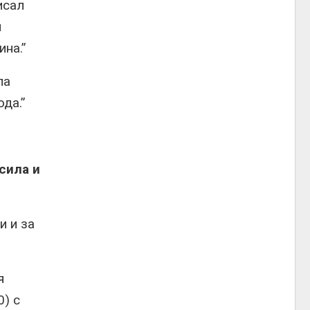
исал
и
ина.”
ла
да.”
сила и
и и за
я
0) с