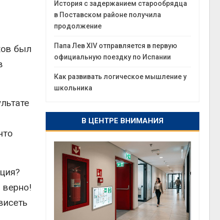
История с задержанием старообрядца
в Поставском районе получила
продолжение
Папа Лев XIV отправляется в первую
хов был
официальную поездку по Испании
в
Как развивать логическое мышление у
школьника
ультате
В ЦЕНТРЕ ВНИМАНИЯ
что
ация?
 верно!
висеть