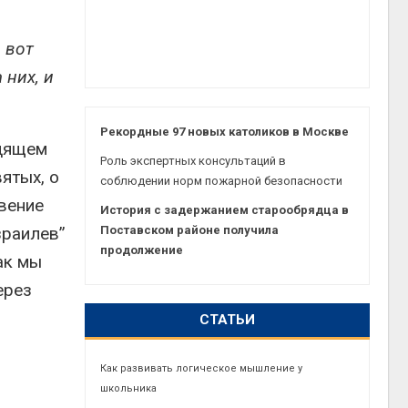
 вот
 них, и
Рекордные 97 новых католиков в Москве
одящем
Роль экспертных консультаций в
ятых, о
соблюдении норм пожарной безопасности
овение
История с задержанием старообрядца в
зраилев”
Поставском районе получила
продолжение
ак мы
ерез
СТАТЬИ
Как развивать логическое мышление у
школьника