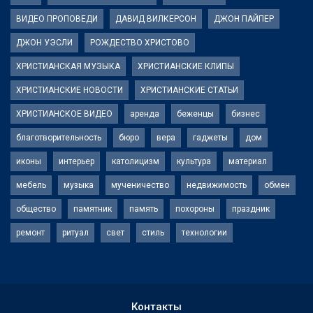
ВИДЕО ПРОПОВЕДИ
ДАВИД ВИЛКЕРСОН
ДЖОН ПАЙПЕР
ДЖОН УЭСЛИ
РОЖДЕСТВО ХРИСТОВО
ХРИСТИАНСКАЯ МУЗЫКА
ХРИСТИАНСКИЕ КЛИПЫ
ХРИСТИАНСКИЕ НОВОСТИ
ХРИСТИАНСКИЕ СТАТЬИ
ХРИСТИАНСКОЕ ВИДЕО
аренда
беженцы
бизнес
благотворительность
бюро
вера
гаджеты
дом
иконы
интерьер
католицизм
культура
материал
мебель
музыка
мученичество
недвижимость
обмен
общество
памятник
память
похороны
праздник
ремонт
ритуал
свет
стиль
технологии
Контакты