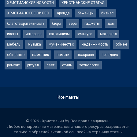
ХРИСТИАНСКИЕ НОВОСТИ
ХРИСТИАНСКИЕ СТАТЬИ
ХРИСТИАНСКОЕ ВИДЕО
аренда
беженцы
бизнес
благотворительность
бюро
вера
гаджеты
дом
иконы
интерьер
католицизм
культура
материал
мебель
музыка
мученичество
недвижимость
обмен
общество
памятник
память
похороны
праздник
ремонт
ритуал
свет
стиль
технологии
Контакты
© 2026 - Христианин.by. Все права защищены.
Любое копирование материалов с нашего ресурса разрешается
только с обратной активной ссылкой на страницу статьи.