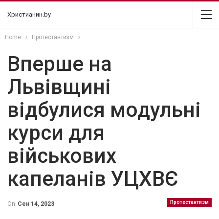
Христианин.by
Home
Протестантизм
Вперше на
Львівщині
відбулися модульні
курси для
військових
капеланів УЦХВЄ
Протестантизм
On
Сен 14, 2023