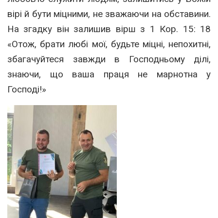
вірі й бути міцними, не зважаючи на обставини.
На згадку він залишив вірш з 1 Кор. 15: 18
«Отож, брати любі мої, будьте міцні, непохитні,
збагачуйтеся завжди в Господньому ділі,
знаючи, що ваша праця не марнотна у
Господі!»