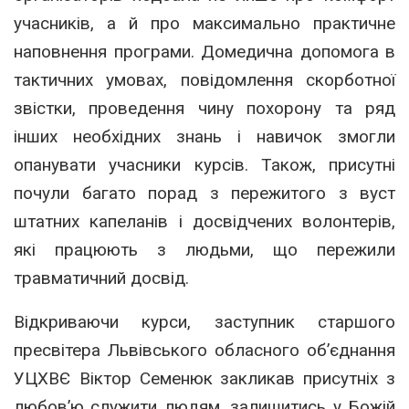
учасників, а й про максимально практичне
наповнення програми. Домедична допомога в
тактичних умовах, повідомлення скорботної
звістки, проведення чину похорону та ряд
інших необхідних знань і навичок змогли
опанувати учасники курсів. Також, присутні
почули багато порад з пережитого з вуст
штатних капеланів і досвідчених волонтерів,
які працюють з людьми, що пережили
травматичний досвід.
Відкриваючи курси, заступник старшого
пресвітера Львівського обласного об’єднання
УЦХВЄ Віктор Семенюк закликав присутніх з
любов’ю служити людям, залишитись у Божій