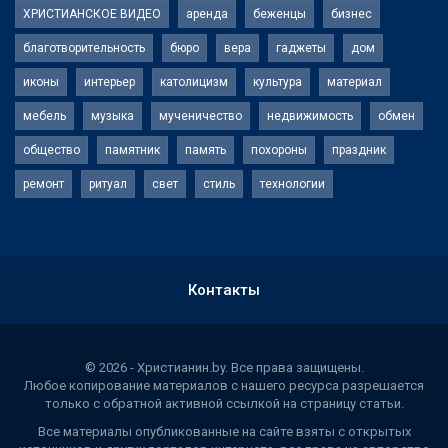
ХРИСТИАНСКОЕ ВИДЕО
аренда
беженцы
бизнес
благотворительность
бюро
вера
гаджеты
дом
иконы
интерьер
католицизм
культура
материал
мебель
музыка
мученичество
недвижимость
обмен
общество
памятник
память
похороны
праздник
ремонт
ритуал
свет
стиль
технологии
Контакты
© 2026 - Христианин.by. Все права защищены.
Любое копирование материалов с нашего ресурса разрешается
только с обратной активной ссылкой на страницу статьи.
Все материалы опубликованные на сайте взяты с открытых