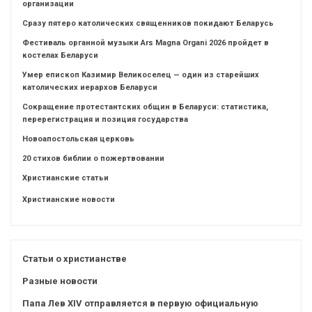
организации
Сразу пятеро католических священников покидают Беларусь
Фестиваль органной музыки Ars Magna Organi 2026 пройдет в
костелах Беларуси
Умер епископ Казимир Великоселец — один из старейших
католических иерархов Беларуси
Сокращение протестантских общин в Беларуси: статистика,
перерегистрация и позиция государства
Новоапостольская церковь
20 стихов библии о пожертвовании
Христианские статьи
Христианские новости
Статьи о христианстве
Разные новости
Папа Лев XIV отправляется в первую официальную