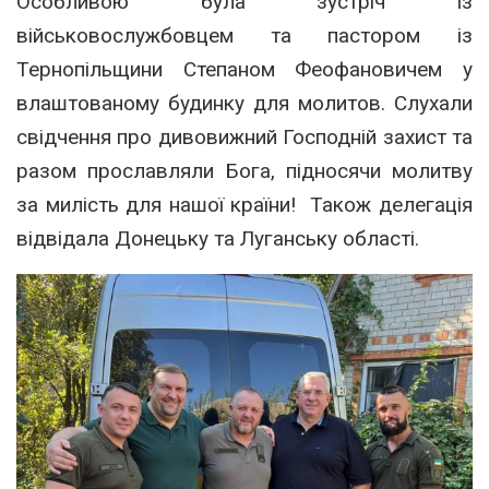
Особливою була зустріч із
військовослужбовцем та пастором із
Тернопільщини Степаном Феофановичем у
влаштованому будинку для молитов. Слухали
свідчення про дивовижний Господній захист та
разом прославляли Бога, підносячи молитву
за милість для нашої країни! Також делегація
відвідала Донецьку та Луганську області.