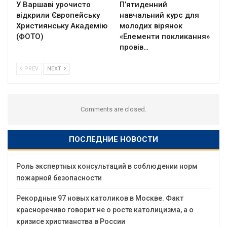
У Варшаві урочисто
П’ятиденний
відкрили Європейську
навчальний курс для
Християнську Академію
молодих вірянок
(ФОТО)
«Елементи покликання»
провів…
PREV
NEXT
Comments are closed.
ПОСЛЕДНИЕ НОВОСТИ
Роль экспертных консультаций в соблюдении норм
пожарной безопасности
Рекордные 97 новых католиков в Москве. Факт
красноречиво говорит не о росте католицизма, а о
кризисе христианства в России