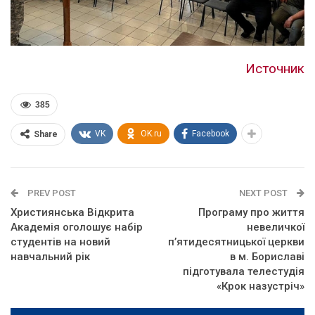
Источник
385
VK
OK.ru
Facebook
Share
PREV POST
NEXT POST
Християнська Відкрита
Програму про життя
Академія оголошує набір
невеличкої
студентів на новий
п’ятидесятницької церкви
навчальний рік
в м. Бориславі
підготувала телестудія
«Крок назустріч»