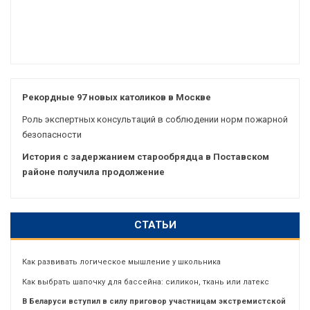
Рекордные 97 новых католиков в Москве
Роль экспертных консультаций в соблюдении норм пожарной
безопасности
История с задержанием старообрядца в Поставском
районе получила продолжение
СТАТЬИ
Как развивать логическое мышление у школьника
Как выбрать шапочку для бассейна: силикон, ткань или латекс
В Беларуси вступил в силу приговор участницам экстремистской