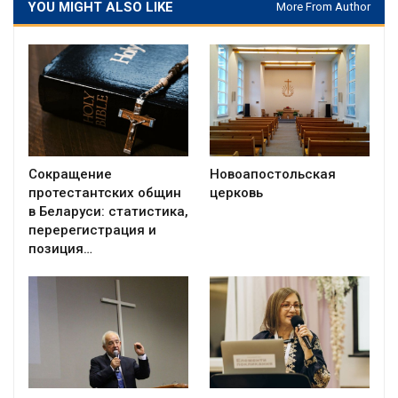
YOU MIGHT ALSO LIKE
More From Author
Сокращение
Новоапостольская
протестантских общин
церковь
в Беларуси: статистика,
перерегистрация и
позиция…