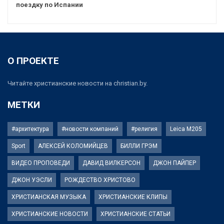
поездку по Испании
О ПРОЕКТЕ
Читайте христианские новости на christian.by.
МЕТКИ
#архитектура
#новости компаний
#религия
Leica M205
Sport
АЛЕКСЕЙ КОЛОМИЙЦЕВ
БИЛЛИ ГРЭМ
ВИДЕО ПРОПОВЕДИ
ДАВИД ВИЛКЕРСОН
ДЖОН ПАЙПЕР
ДЖОН УЭСЛИ
РОЖДЕСТВО ХРИСТОВО
ХРИСТИАНСКАЯ МУЗЫКА
ХРИСТИАНСКИЕ КЛИПЫ
ХРИСТИАНСКИЕ НОВОСТИ
ХРИСТИАНСКИЕ СТАТЬИ