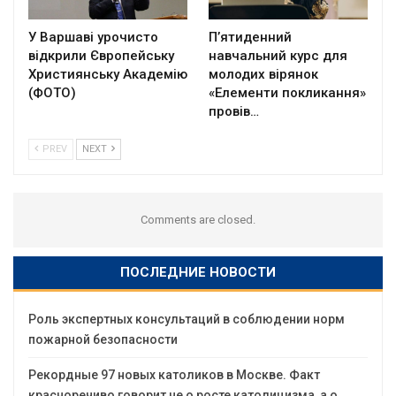
У Варшаві урочисто
П’ятиденний
відкрили Європейську
навчальний курс для
Християнську Академію
молодих вірянок
(ФОТО)
«Елементи покликання»
провів…
PREV
NEXT
Comments are closed.
ПОСЛЕДНИЕ НОВОСТИ
Роль экспертных консультаций в соблюдении норм
пожарной безопасности
Рекордные 97 новых католиков в Москве. Факт
красноречиво говорит не о росте католицизма, а о