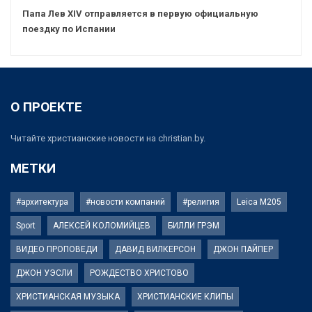
Папа Лев XIV отправляется в первую официальную
поездку по Испании
О ПРОЕКТЕ
Читайте христианские новости на christian.by.
МЕТКИ
#архитектура
#новости компаний
#религия
Leica M205
Sport
АЛЕКСЕЙ КОЛОМИЙЦЕВ
БИЛЛИ ГРЭМ
ВИДЕО ПРОПОВЕДИ
ДАВИД ВИЛКЕРСОН
ДЖОН ПАЙПЕР
ДЖОН УЭСЛИ
РОЖДЕСТВО ХРИСТОВО
ХРИСТИАНСКАЯ МУЗЫКА
ХРИСТИАНСКИЕ КЛИПЫ