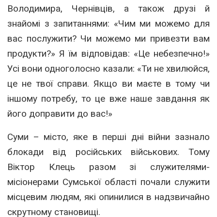
Володимира, Чернівців, а також друзі й
знайомі з запитаннями: «Чим ми можемо для
вас послужити? Чи можемо ми привезти вам
продукти?» Я їм відповідав: «Це небезпечно!»
Усі вони одноголосно казали: «Ти не хвилюйся,
це не твої справи. Якщо ви маєте в тому чи
іншому потребу, то це вже наше завдання як
його доправити до вас!»
Суми – місто, яке в перші дні війни зазнало
блокади від російських військових. Тому
Віктор Клець разом зі служителями-
місіонерами Сумської області почали служити
місцевим людям, які опинилися в надзвичайно
скрутному становищі.