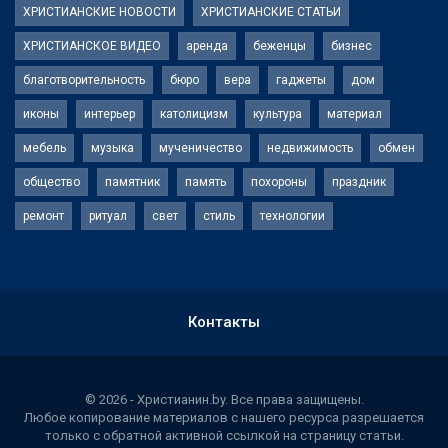
ХРИСТИАНСКИЕ НОВОСТИ
ХРИСТИАНСКИЕ СТАТЬИ
ХРИСТИАНСКОЕ ВИДЕО
аренда
беженцы
бизнес
благотворительность
бюро
вера
гаджеты
дом
иконы
интерьер
католицизм
культура
материал
мебель
музыка
мученичество
недвижимость
обмен
общество
памятник
память
похороны
праздник
ремонт
ритуал
свет
стиль
технологии
Контакты
© 2026 - Христианин.by. Все права защищены.
Любое копирование материалов с нашего ресурса разрешается
только с обратной активной ссылкой на страницу статьи.