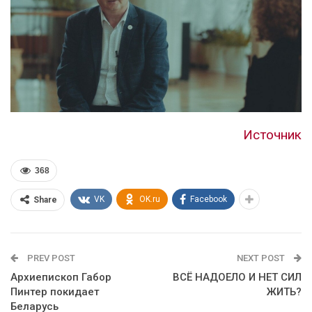
Источник
368
VK
OK.ru
Facebook
Share
PREV POST
NEXT POST
Архиепископ Габор
ВСЁ НАДОЕЛО И НЕТ СИЛ
Пинтер покидает
ЖИТЬ?
Беларусь