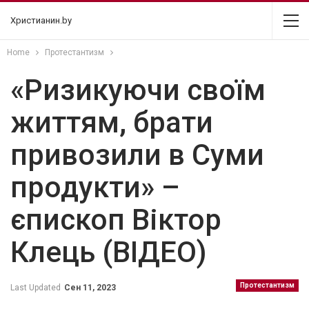
Христианин.by
Home
Протестантизм
«Ризикуючи своїм
життям, брати
привозили в Суми
продукти» –
єпископ Віктор
Клець (ВІДЕО)
Протестантизм
Last Updated
Сен 11, 2023