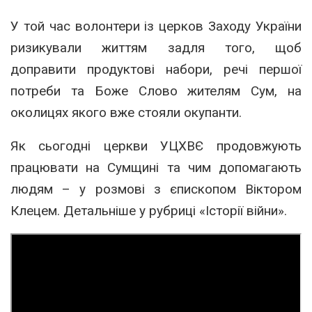
У той час волонтери із церков Заходу України
ризикували життям задля того, щоб
доправити продуктові набори, речі першої
потреби та Боже Слово жителям Сум, на
околицях якого вже стояли окупанти.
Як сьогодні церкви УЦХВЄ продовжують
працювати на Сумщині та чим допомагають
людям – у розмові з єпископом Віктором
Клецем. Детальніше у рубриці «Історії війни».