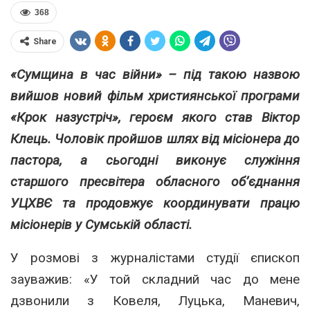
368
Share
«Сумщина в час війни» – під такою назвою
вийшов новий фільм християнської програми
«Крок назустріч», героєм якого став Віктор
Клець. Чоловік пройшов шлях від місіонера до
пастора, а сьогодні виконує служіння
старшого пресвітера обласного об’єднання
УЦХВЄ та продовжує координувати працю
місіонерів у Сумській області.
У розмові з журналістами студії єпископ
зауважив: «У той складний час до мене
дзвонили з Ковеля, Луцька, Маневич,