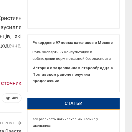
Християн
 зусилля
ців, які
Рекордные 97 новых католиков в Москве
щоденне,
Роль экспертных консультаций в
соблюдении норм пожарной безопасности
История с задержанием старообрядца в
Поставском районе получила
продолжение
сточник
489
СТАТЬИ
Как развивать логическое мышление у
XT POST
школьника
та Ореста