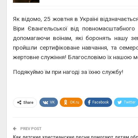
Як відомо, 25 жовтня в Україні відзначаєть
Віри Євангельської від повномасштабного
допомагаючи воїнам, які боронять нашу зе
пройшли сертифіковане навчання, та семе
жертовне служіння! Благословімо їх нашою м
Подякуймо їм при нагоді за їхню службу!
VK
OK.ru
Facebook
Twitter
Share
PREV POST
Как детские христианские песни помогают детям об