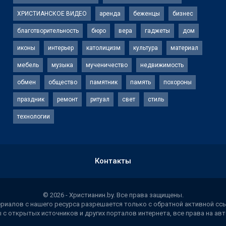
ХРИСТИАНСКОЕ ВИДЕО
аренда
беженцы
бизнес
благотворительность
бюро
вера
гаджеты
дом
иконы
интерьер
католицизм
культура
материал
мебель
музыка
мученичество
недвижимость
обмен
общество
памятник
память
похороны
праздник
ремонт
ритуал
свет
стиль
технологии
Контакты
© 2026 - Христианин.by. Все права защищены.
иалов с нашего ресурса разрешается только с обратной активной ссы
 с открытых источников и других порталов интернета, все права на а