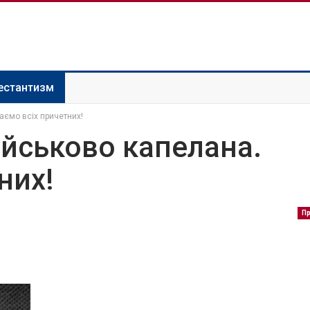
естантизм
аємо всіх причетних!
ійськово капелана.
них!
П