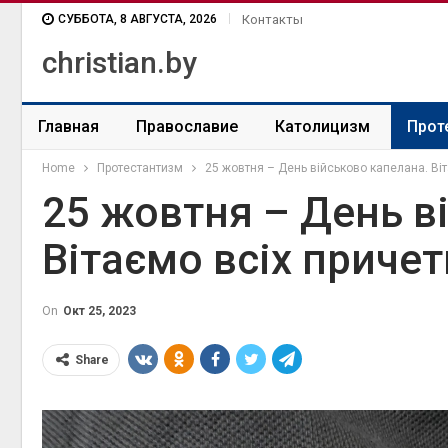
СУББОТА, 8 АВГУСТА, 2026
Контакты
christian.by
Главная
Православие
Католицизм
Прот
Home
Протестантизм
25 жовтня – День військово капелана. Віт
25 жовтня – День в
Вітаємо всіх причет
On
Окт 25, 2023
Share