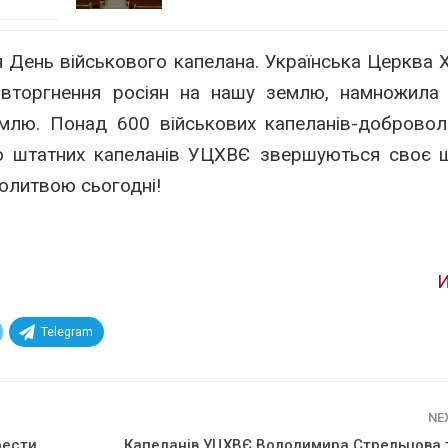
ся День військового капелана. Українська Церква 
 вторгнення росіян на нашу землю, намножила
млю. Понад 600 військових капеланів-доброволь
ро штатних капеланів УЦХВЄ звершуються своє 
олитвою сьогодні!
И
Telegram
NE
рести
Капеланів УЦХВЄ Володимира Стрельцова 