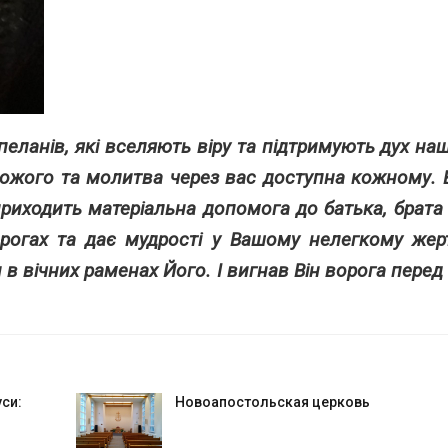
еланів, які вселяють віру та підтримують дух нашо
ожого та молитва через вас доступна кожному. 
риходить матеріальна допомога до батька, брата 
орогах та дає мудрості у Вашому нелегкому же
и в вічних раменах Його. І вигнав Він ворога пере
си:
Новоапостольская церковь