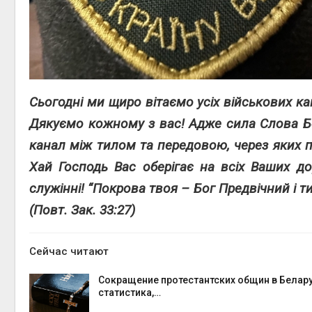
Сьогодні ми щиро вітаємо усіх військових кап
Дякуємо кожному з вас! Адже сила Слова Б
канал між тилом та передовою, через яких п
Хай Господь Вас оберігає на всіх Ваших д
служінні! “Покрова твоя – Бог Предвічний і т
(Повт. Зак. 33:27)
Сейчас читают
Сокращение протестантских общин в Белару
статистика,…