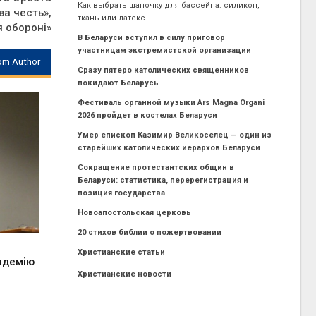
Как выбрать шапочку для бассейна: силикон,
ва честь»,
ткань или латекс
я обороні»
В Беларуси вступил в силу приговор
участницам экстремистской организации
om Author
Сразу пятеро католических священников
покидают Беларусь
Фестиваль органной музыки Ars Magna Organi
2026 пройдет в костелах Беларуси
Умер епископ Казимир Великоселец — один из
старейших католических иерархов Беларуси
Сокращение протестантских общин в
Беларуси: статистика, перерегистрация и
позиция государства
Новоапостольская церковь
20 стихов библии о пожертвовании
Христианские статьи
адемію
Христианские новости