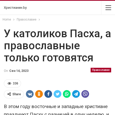
Христианин.by
Home
Православие
У католиков Пасха, а
православные
только готовятся
Православие
On
Сен 14, 2023
336
Share
В этом году восточные и западные христиане
празднуют Пасху с разницей в одну неделю, и