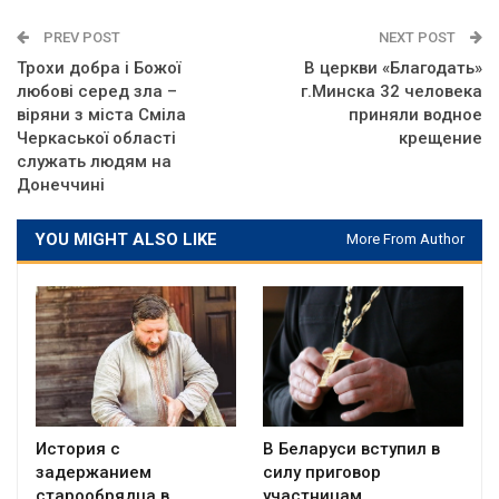
PREV POST
NEXT POST
Трохи добра і Божої
В церкви «Благодать»
любові серед зла –
г.Минска 32 человека
віряни з міста Сміла
приняли водное
Черкаської області
крещение
служать людям на
Донеччині
YOU MIGHT ALSO LIKE
More From Author
История с
В Беларуси вступил в
задержанием
силу приговор
старообрядца в
участницам