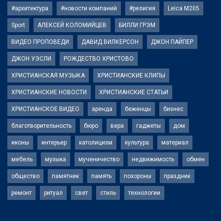
#архитектура
#новости компаний
#религия
Leica M205
Sport
АЛЕКСЕЙ КОЛОМИЙЦЕВ
БИЛЛИ ГРЭМ
ВИДЕО ПРОПОВЕДИ
ДАВИД ВИЛКЕРСОН
ДЖОН ПАЙПЕР
ДЖОН УЭСЛИ
РОЖДЕСТВО ХРИСТОВО
ХРИСТИАНСКАЯ МУЗЫКА
ХРИСТИАНСКИЕ КЛИПЫ
ХРИСТИАНСКИЕ НОВОСТИ
ХРИСТИАНСКИЕ СТАТЬИ
ХРИСТИАНСКОЕ ВИДЕО
аренда
беженцы
бизнес
благотворительность
бюро
вера
гаджеты
дом
иконы
интерьер
католицизм
культура
материал
мебель
музыка
мученичество
недвижимость
обмен
общество
памятник
память
похороны
праздник
ремонт
ритуал
свет
стиль
технологии