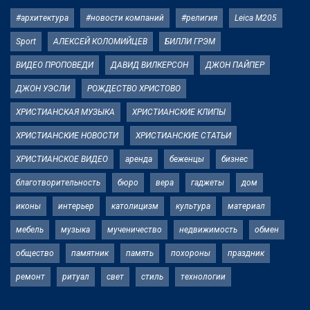
#архитектура
#новости компаний
#религия
Leica M205
Sport
АЛЕКСЕЙ КОЛОМИЙЦЕВ
БИЛЛИ ГРЭМ
ВИДЕО ПРОПОВЕДИ
ДАВИД ВИЛКЕРСОН
ДЖОН ПАЙПЕР
ДЖОН УЭСЛИ
РОЖДЕСТВО ХРИСТОВО
ХРИСТИАНСКАЯ МУЗЫКА
ХРИСТИАНСКИЕ КЛИПЫ
ХРИСТИАНСКИЕ НОВОСТИ
ХРИСТИАНСКИЕ СТАТЬИ
ХРИСТИАНСКОЕ ВИДЕО
аренда
беженцы
бизнес
благотворительность
бюро
вера
гаджеты
дом
иконы
интерьер
католицизм
культура
материал
мебель
музыка
мученичество
недвижимость
обмен
общество
памятник
память
похороны
праздник
ремонт
ритуал
свет
стиль
технологии