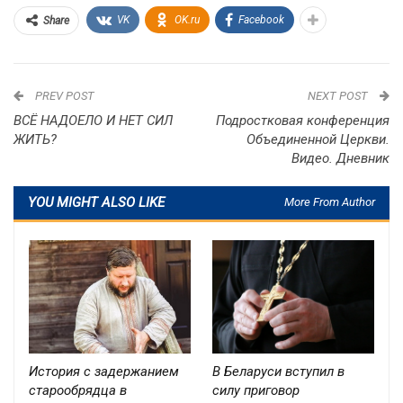
VK
OK.ru
Facebook
Share
PREV POST
NEXT POST
ВСЁ НАДОЕЛО И НЕТ СИЛ
Подростковая конференция
ЖИТЬ?
Объединенной Церкви.
Видео. Дневник
YOU MIGHT ALSO LIKE
More From Author
История с задержанием
В Беларуси вступил в
старообрядца в
силу приговор